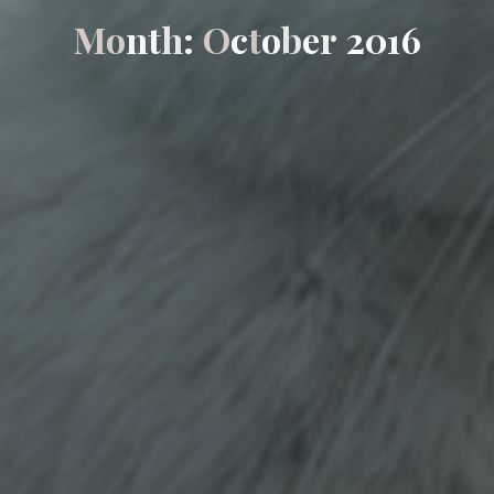
M
o
n
t
h
:
O
c
t
o
b
e
r
2
0
1
6