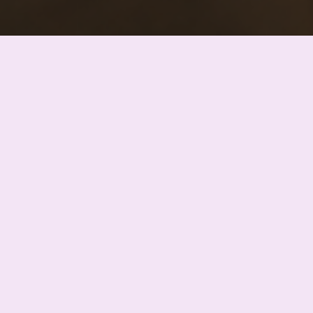
Muammar Gaddafi
Cheka Aisya
มูอัมมาร์ กัดดาฟี (Muammar Mohammed Abu
Minyar Gaddafi) กัดดาฟี เกิดราวปี 1940-1943 ภายใน
กระโจมซึ่งตั้งอยู่ใกล้กับหมู่บ้านคัสร์ อาบู ฮาดิ (Qasr Abu
Hadi)ในเมืองเซอร์ต (Sirte) ขณะนั้นลิเบียอยู่ภายใต้การ
ปกครองของอิตาลี ในช่วงสงครามโลก ครั้งที่ 2 ครอบครัว
ของเขาเป็นชาวเบดูอิน เผ่ากาดฮัดฟา (Qadhadhfa
Bedouin) …
"Muammar
Read more
Gaddafi"