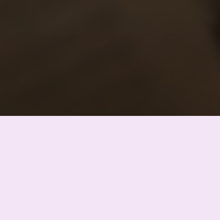
Ilya Mechnikoff
user
อิลย่า เมชนิคอฟ (Илья ильич Мечников) นัก
วิทยาศาสตร์รางวัลโนเบลจากการศึกษาระบบภูมิคุ้มกัน , ผู้ริ
เริ่มโบรไบโอติค (Probiotic) เมชนิคอฟ เกิดเมื่อวันที่ 16