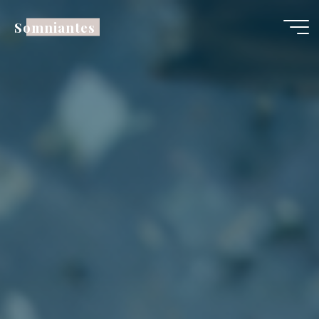
Skip
Somniantes
to
content